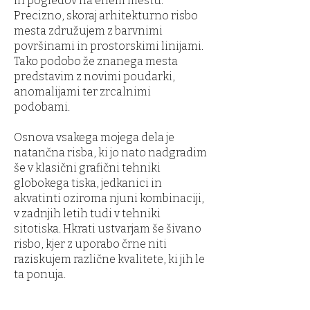
in pogledov na enem mestu.
Precizno, skoraj arhitekturno risbo
mesta združujem z barvnimi
površinami in prostorskimi linijami.
Tako podobo že znanega mesta
predstavim z novimi poudarki,
anomalijami ter zrcalnimi
podobami.
Osnova vsakega mojega dela je
natančna risba, ki jo nato nadgradim
še v klasični grafični tehniki
globokega tiska, jedkanici in
akvatinti oziroma njuni kombinaciji,
v zadnjih letih tudi v tehniki
sitotiska. Hkrati ustvarjam še šivano
risbo, kjer z uporabo črne niti
raziskujem različne kvalitete, ki jih le
ta ponuja.