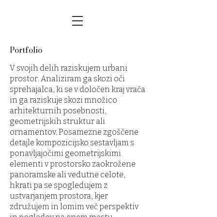
Portfolio
V svojih delih raziskujem urbani
prostor. Analiziram ga skozi oči
sprehajalca, ki se v določen kraj vrača
in ga raziskuje skozi množico
arhitekturnih posebnosti,
geometrijskih struktur ali
ornamentov. Posamezne zgoščene
detajle kompozicijsko sestavljam s
ponavljajočimi geometrijskimi
elementi v prostorsko zaokrožene
panoramske ali vedutne celote,
hkrati pa se spogledujem z
ustvarjanjem prostora, kjer
združujem in lomim več perspektiv