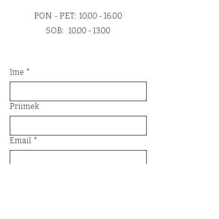
PON - PET:
10.00 - 16.00
SOB:
10.00 - 13.00
Ime
*
Priimek
Email
*
Zadeva
Sporočilo
*