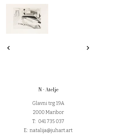
N • Atelje
Glavni trg 19A
2000 Maribor
T:
041 735 037
E:
natalija@juhart.art