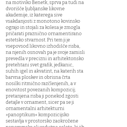
na motiviko Benetk, sprva pa tudi na
dvorišče ljubljanske likovne
akademije, iz katerega sive
vsakdanjosti z monotono kovinsko
ograjo in stojali za kolesa je zmogla
pričarati praznično ornamentirano
estetsko stvarnost. Pri tem ji je
vsepovsod likovno izhodišče risba,
na njenih osnovah pa je svoje zamisli
prevedla v precizni in arhitektonsko
pretehtani svet grafik, jedkanic,
suhih igel in akvatint, na katerih sta
barvna ploskev in obrisna črta
nosilki ritmično razčlenjenih, a v
enovitost povezanih kompozicij;
pretanjena risba ji ponekod zgosti
detajle v ornament, sicer pa se ji
ornamentalni arhitekturni
»panoptikum« kompozicijsko
sestavlja v prostorsko zaokrožene