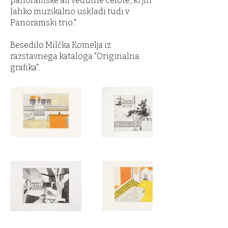
panoramske ali vedutne celote, ki jih
lahko muzikalno uskladi tudi v
Panoramski trio."
Besedilo Milčka Komelja iz
razstavnega kataloga "Originalna
grafika".