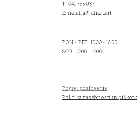
T: 041 735 037
E:
natalija@juhart.art
PON - PET:
10.00 - 16.00
SOB:
10.00 - 13.00
Pogoji poslovanja
Politika zasebnosti in piškotk