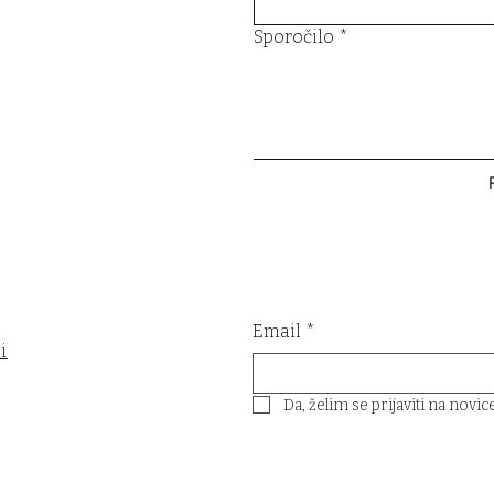
Sporočilo
*
Email
*
i
Da, želim se prijaviti na novic