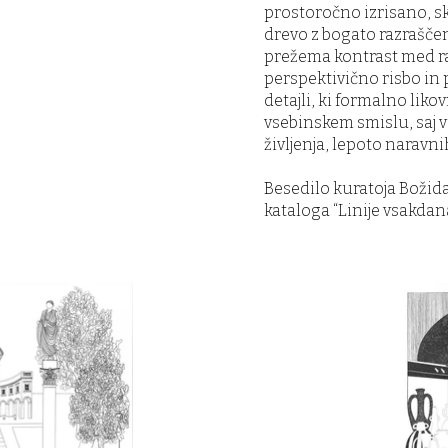
prostoročno izrisano, 
drevo z bogato razraščeno
prežema kontrast med r
perspektivično risbo in
detajli, ki formalno liko
vsebinskem smislu, saj v
življenja, lepoto naravni
Besedilo kuratoja Božida
kataloga “Linije vsakdana