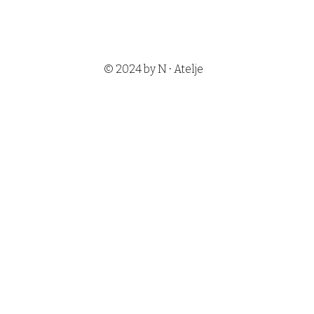
•
© 2024 by N
Atelje