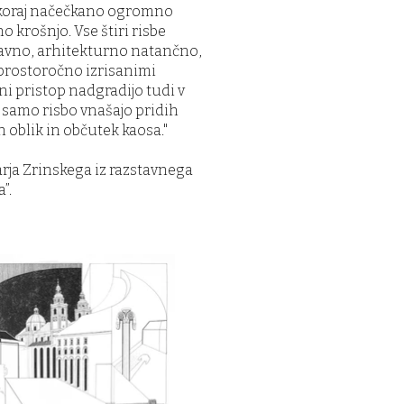
skoraj načečkano ogromno
 krošnjo. Vse štiri risbe
avno, arhitekturno natančno,
 prostoročno izrisanimi
vni pristop nadgradijo tudi v
 samo risbo vnašajo pridih
h oblik in občutek kaosa."
rja Zrinskega iz razstavnega
”.