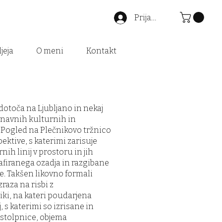
Prijava
jeja
O meni
Kontakt
redotoča na Ljubljano in nekaj
znavnih kulturnih in
 Pogled na Plečnikovo tržnico
pektive, s katerimi zarisuje
ih linij v prostoru in jih
firanega ozadja in razgibane
e. Takšen likovno formali
zraza na risbi z
ki, na kateri poudarjena
, s katerimi so izrisane in
 stolpnice, objema