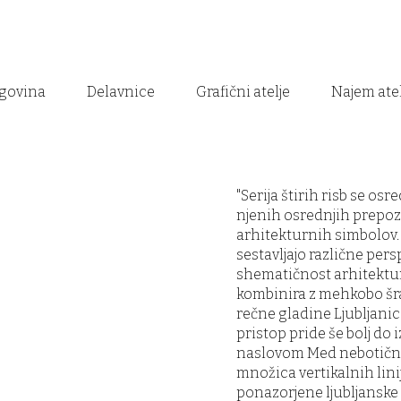
govina
Delavnice
Grafični atelje
Najem atel
"Serija štirih risb se os
njenih osrednjih prepo
arhitekturnih simbolov.
sestavljajo različne pers
shematičnost arhitekturn
kombinira z mehkobo šra
rečne gladine Ljubljanic
pristop pride še bolj do i
naslovom Med nebotični
množica vertikalnih linij
ponazorjene ljubljanske