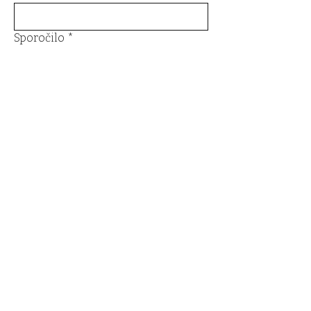
Sporočilo
*
Pošlji
Email
*
Da, želim se prijaviti na novice.
*
Oddaj
Pogoji poslovanja