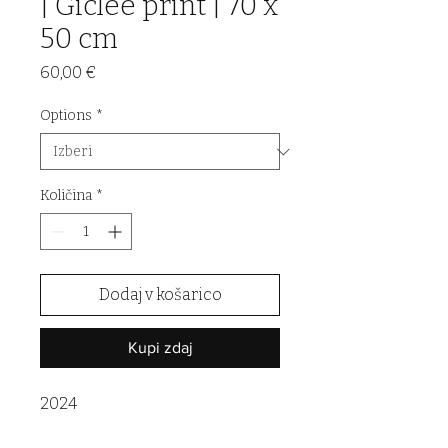
| Giclée print | 70 x
50 cm
Price
60,00 €
Options
*
Količina
*
Dodaj v košarico
Kupi zdaj
2024