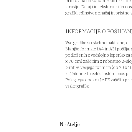
printov na najsodobnejših tiskalnik
strastjo. Detajli in tekstura, ki jih 
grafiki edinstven značaj in pristno
INFORMACIJE O POŠILJAN
Vse grafike so skrbno pakirane, d
Manjše formate (A4 in A3) pošiljam
podloženih z večslojno lepenko za 
x 70 cm) zaščitim z robustno 2-sl
Grafike večjega formata (do 70 x 10
zaščitene z brezkislinskim paus pap
Poleg tega dodam še PE zaščito pre
vsake grafike.
N • Atelje