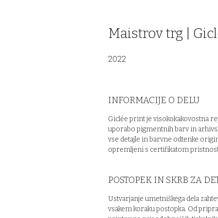
Maistrov trg | Gicl
2022
INFORMACIJE O DELU
Giclée print je visokokakovostna re
uporabo pigmentnih barv in arhivsk
vse detajle in barvne odtenke origi
opremljeni s certifikatom pristnosti
POSTOPEK IN SKRB ZA DE
Ustvarjanje umetniškega dela zahte
vsakem koraku postopka. Od priprave