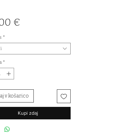
Price
,00 €
s
*
i
a
*
j v košarico
Kupi zdaj