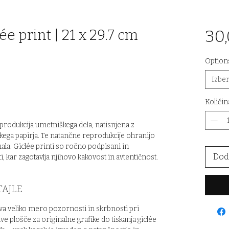
ée print | 21 x 29.7 cm
30
Option
Izber
Količin
produkcija umetniškega dela, natisnjena z
ega papirja. Te natančne reprodukcije ohranijo
nala. Giclée printi so ročno podpisani in
Doda
, kar zagotavlja njihovo kakovost in avtentičnost.
TAJLE
va veliko mero pozornosti in skrbnosti pri
 plošče za originalne grafike do tiskanja giclée