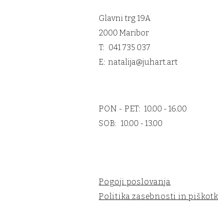
Glavni trg 19A
2000 Maribor
T: 041 735 037
E:
natalija@juhart.art
PON - PET:
10.00 - 16.00
SOB:
10.00 - 13.00
Pogoji poslovanja
Politika zasebnosti in piškotk