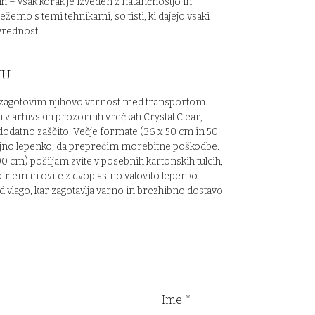
ih – vsak korak je izveden z natančnostjo in
dosežemo s temi tehnikami, so tisti, ki dajejo vsaki
 vrednost.
JU
a zagotovim njihovo varnost med transportom.
 v arhivskih prozornih vrečkah Crystal Clear,
dodatno zaščito. Večje formate (36 x 50 cm in 50
ojno lepenko, da preprečim morebitne poškodbe.
0 cm) pošiljam zvite v posebnih kartonskih tulcih,
irjem in ovite z dvoplastno valovito lepenko.
d vlago, kar zagotavlja varno in brezhibno dostavo
Ime
*