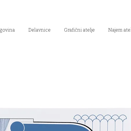
govina
Delavnice
Grafični atelje
Najem atel