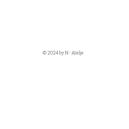
•
© 2024 by N
Atelje