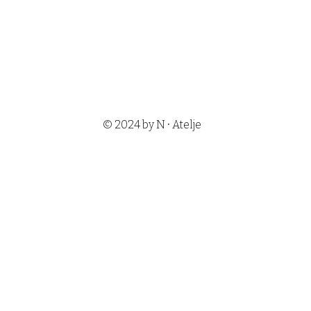
•
© 2024 by N
Atelje