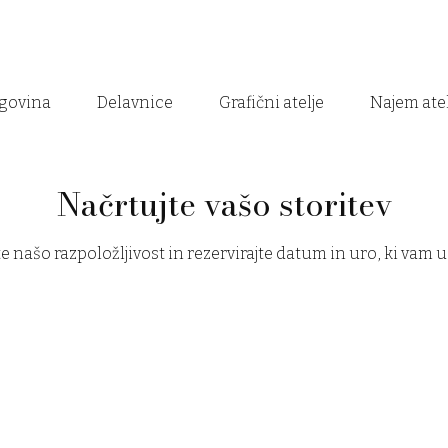
govina
Delavnice
Grafični atelje
Najem atel
Načrtujte vašo storitev
e našo razpoložljivost in rezervirajte datum in uro, ki vam 