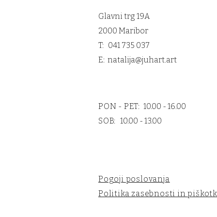
Glavni trg 19A
2000 Maribor
T: 041 735 037
E:
natalija@juhart.art
PON - PET:
10.00 - 16.00
SOB:
10.00 - 13.00
Pogoji poslovanja
Politika zasebnosti in piškotk