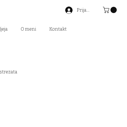
Prijava
jeja
O meni
Kontakt
ustrezata